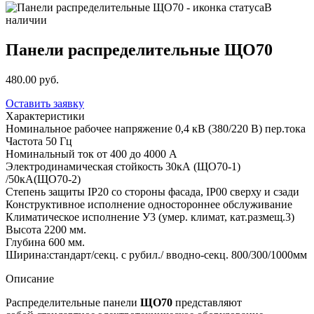
В
наличии
Панели распределительные ЩО70
480.00 руб.
Оставить заявку
Характеристики
Номинальное рабочее напряжение
0,4 кВ (380/220 В) пер.тока
Частота
50 Гц
Номинальный ток
от 400 до 4000 А
Электродинамическая стойкость
30кА (ЩО70-1)
/50кА(ЩО70-2)
Степень защиты
IP20 со стороны фасада, IP00 сверху и сзади
Конструктивное исполнение
одностороннее обслуживание
Климатическое исполнение
У3 (умер. климат, кат.размещ.3)
Высота
2200 мм.
Глубина
600 мм.
Ширина:стандарт/секц. с рубил./ вводно-секц.
800/300/1000мм
Описание
Распределительные панели
ЩО70
представляют